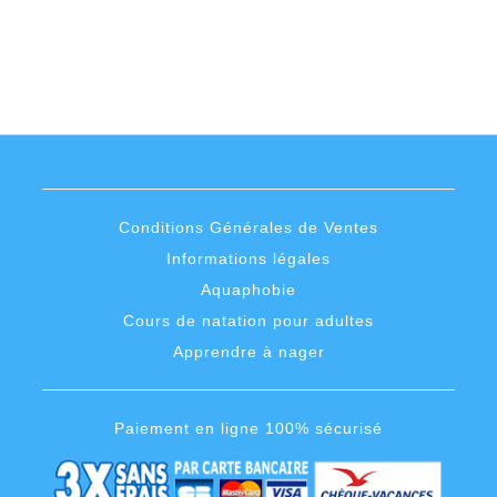
Conditions Générales de Ventes
Informations légales
Aquaphobie
Cours de natation pour adultes
Apprendre à nager
Paiement en ligne 100% sécurisé