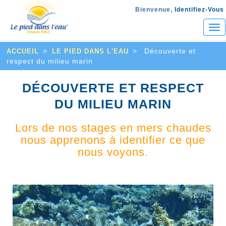
Bienvenue,
Identifiez-Vous
Tog
nav
>
>
Découverte et
ACCUEIL
LE PIED DANS L'EAU
respect du milieu marin
DÉCOUVERTE ET RESPECT
DU MILIEU MARIN
Lors de nos stages en mers chaudes
nous apprenons à identifier ce que
nous voyons.