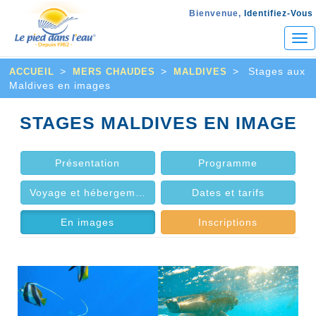
Bienvenue,
Identifiez-Vous
Tog
nav
>
>
>
Stages aux
ACCUEIL
MERS CHAUDES
MALDIVES
Maldives en images
STAGES MALDIVES EN IMAGE
Présentation
Programme
Voyage et hébergement
Dates et tarifs
En images
Inscriptions